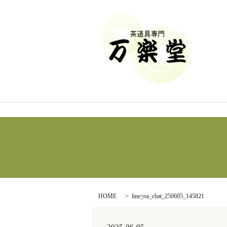
HOME
line_oa_chat_250605_145821