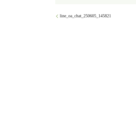
line_oa_chat_250605_145821