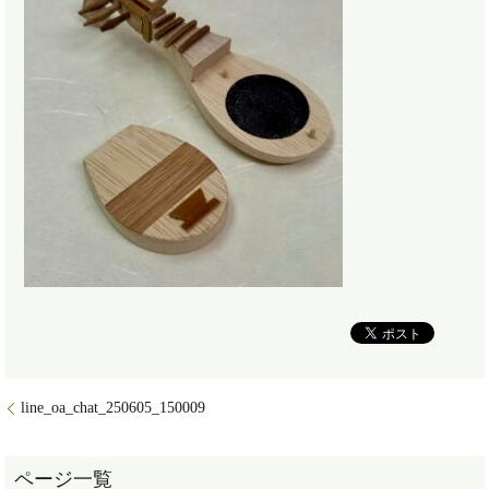
line_oa_chat_250605_150009