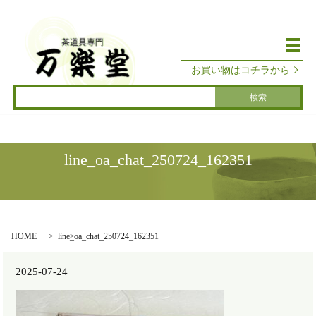
メ
お買い物はコチラから
line_oa_chat_250724_162351
HOME
line_oa_chat_250724_162351
2025-07-24