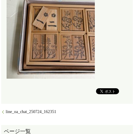
line_oa_chat_250724_162351