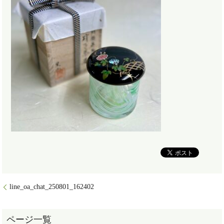
line_oa_chat_250801_162402