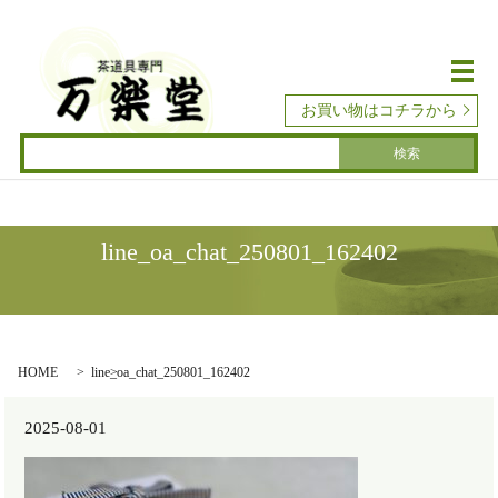
メ
お買い物はコチラから
line_oa_chat_250801_162402
HOME
line_oa_chat_250801_162402
2025-08-01