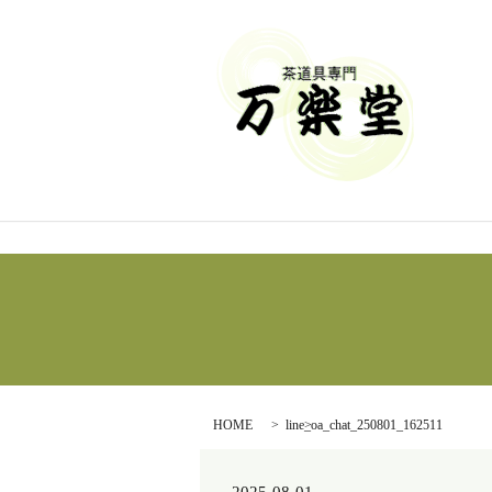
HOME
line_oa_chat_250801_162511