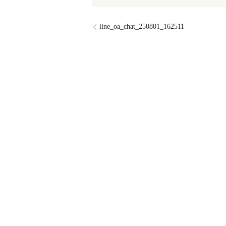
line_oa_chat_250801_162511