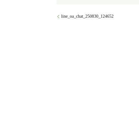
line_oa_chat_250830_124652