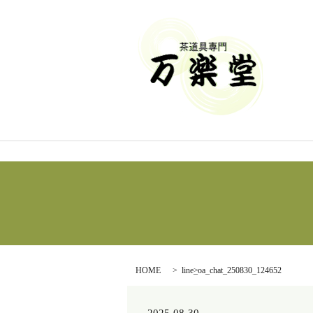
HOME
line_oa_chat_250830_124652