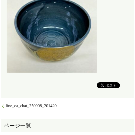
line_oa_chat_250908_201420