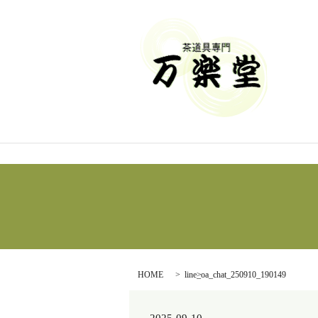
HOME
line_oa_chat_250910_190149