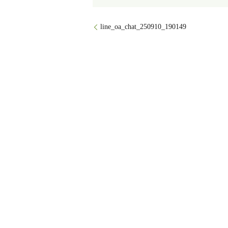
line_oa_chat_250910_190149