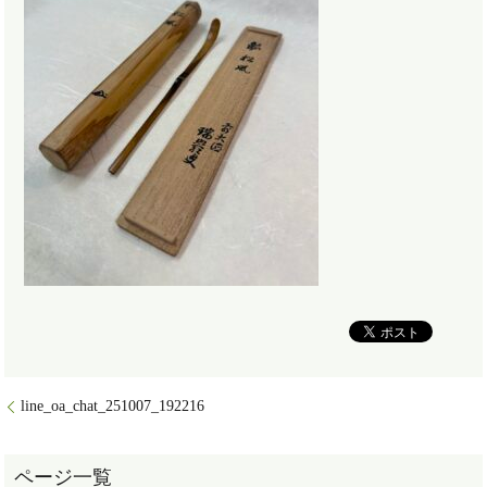
line_oa_chat_251007_192216