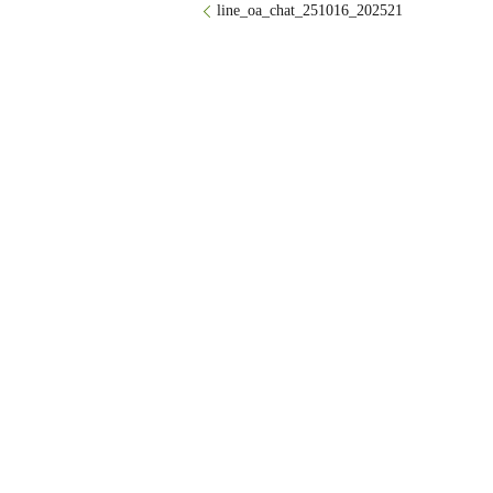
line_oa_chat_251016_202521