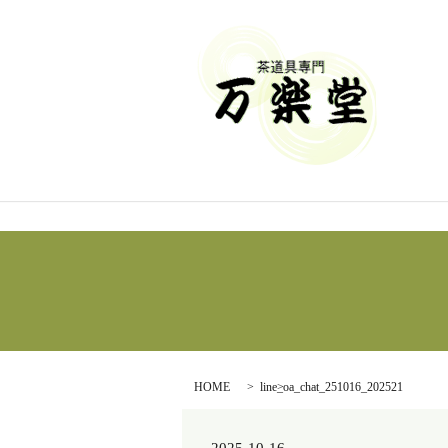
HOME
line_oa_chat_251016_202521