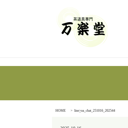
HOME
line_oa_chat_251016_202544