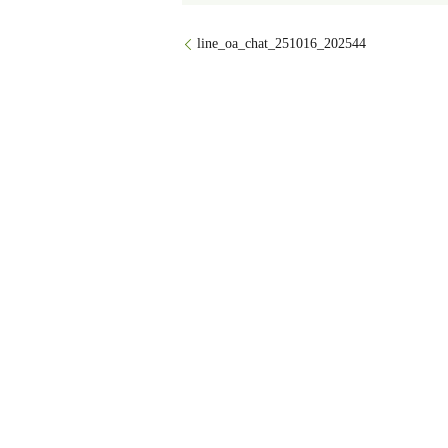
line_oa_chat_251016_202544