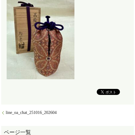
line_oa_chat_251016_202604