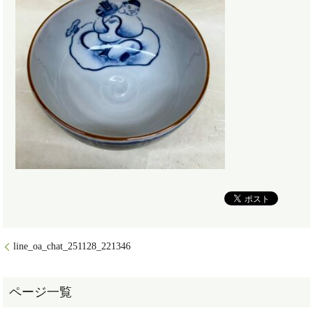
line_oa_chat_251128_221346