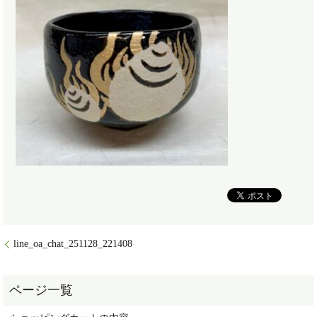
line_oa_chat_251128_221408