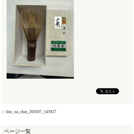
line_oa_chat_260507_143927