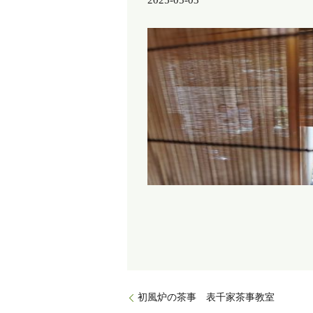
2025-05-03
初風炉の茶事 表千家茶事教室