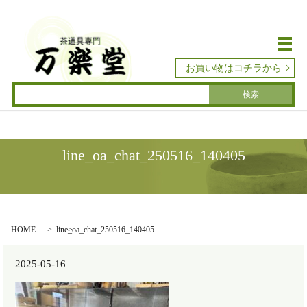
メ
お買い物はコチラから
line_oa_chat_250516_140405
HOME
line_oa_chat_250516_140405
2025-05-16