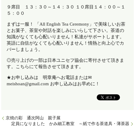
９席目 １３：３０～１４：３０ １０席目１４：００～１
５：００
まずは一服！ 「All English Tea Ceremony」で美味しいお茶
とお菓子、茶室や対話を楽しみにいらして下さい。茶道の
知識がなくても心配いりません！私達がサポートします。
英語に自信がなくても心配いりません！情熱と向上心でカ
バーしましょう。
◎売り上げの一部は日本ユニセフ協会に寄付させて頂きま
す。こちらにて報告させて頂きます。
★お申し込みは 明章庵へお電話または✉
meishoan@gmail.com お申し込みはお早めに！
京焼の彩 通次阿山 親子展
定員になりました かみ細工教室 ～紙で作る茶道具・薄茶器