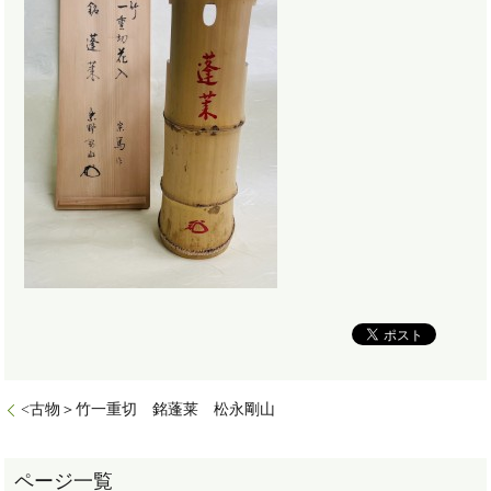
<古物＞竹一重切 銘蓬莱 松永剛山