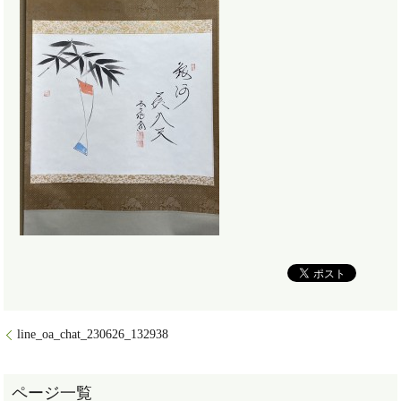
line_oa_chat_230626_132938