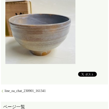
line_oa_chat_230901_161341