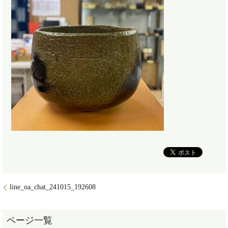
line_oa_chat_241015_192608