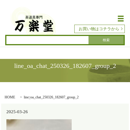
メ
お買い物はコチラから
line_oa_chat_250326_182607_group_2
HOME
line_oa_chat_250326_182607_group_2
2025-03-26