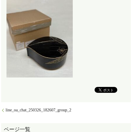
line_oa_chat_250326_182607_group_2