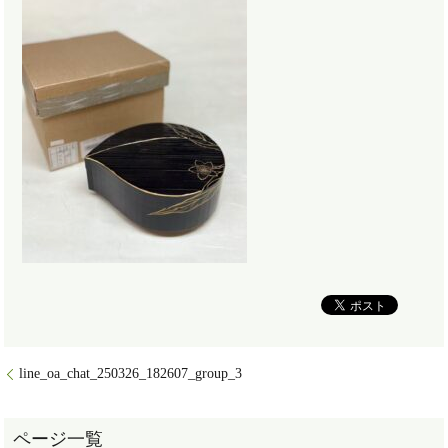
line_oa_chat_250326_182607_group_3