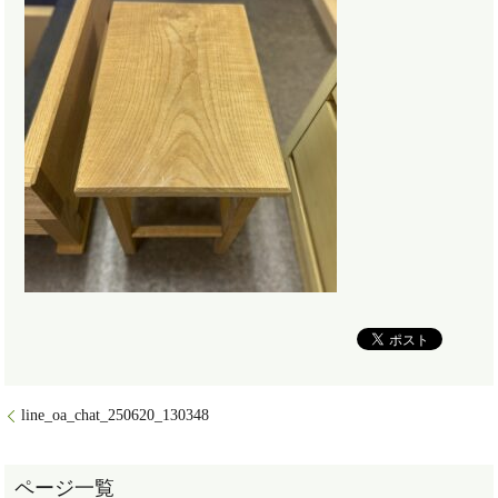
line_oa_chat_250620_130348