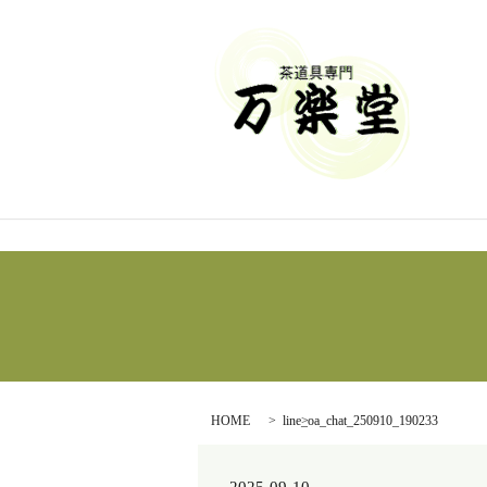
HOME
line_oa_chat_250910_190233