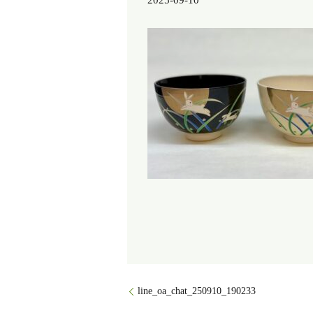
2025-09-10
line_oa_chat_250910_190233