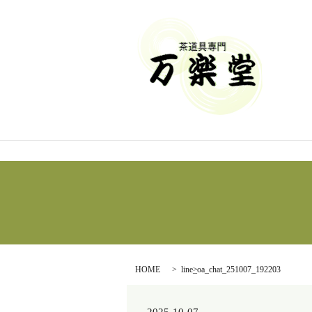
HOME
line_oa_chat_251007_192203