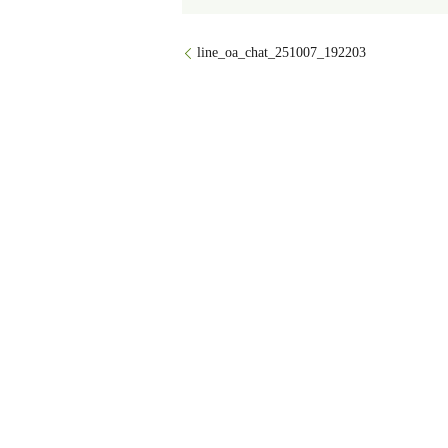
line_oa_chat_251007_192203